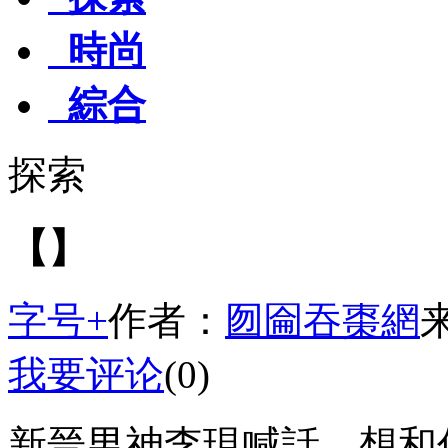
時尚
綜合
探索
【】
字号+
作者：
囫圇吞棗網
我要评论
(0)
新晉男神李現喊話，想和