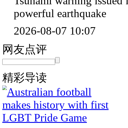
Tsunami warning issued f
powerful earthquake
2026-08-07 10:07
网友点评
精彩导读