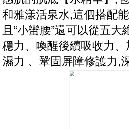
和雅漾活泉水,這個搭配能夠
且“小蠻腰”還可以從五
穩力、喚醒後續吸收力
濕力 、鞏固屏障修護力,