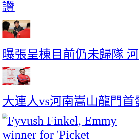
讚
曝張呈棟目前仍未歸隊 
大連人vs河南嵩山龍門首