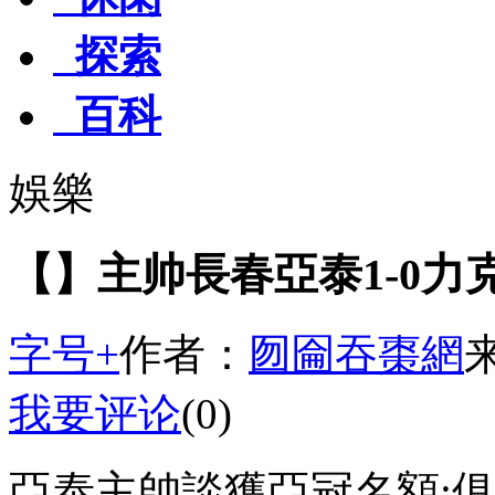
探索
百科
娛樂
【】主帅長春亞泰1-0力
字号+
作者：
囫圇吞棗網
我要评论
(0)
亞泰主帥談獲亞冠名額: