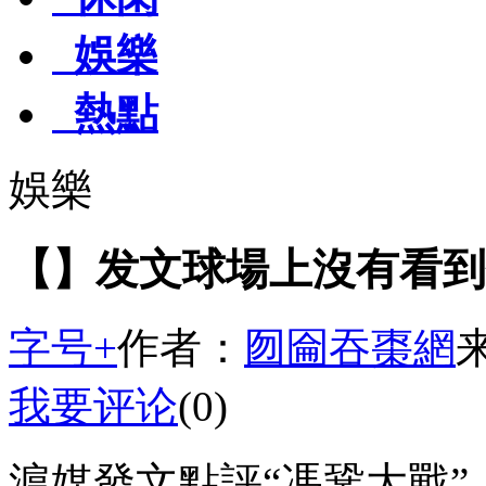
娛樂
熱點
娛樂
【】发文球場上沒有看到
字号+
作者：
囫圇吞棗網
我要评论
(0)
滬媒發文點評“馮鞏大戰”