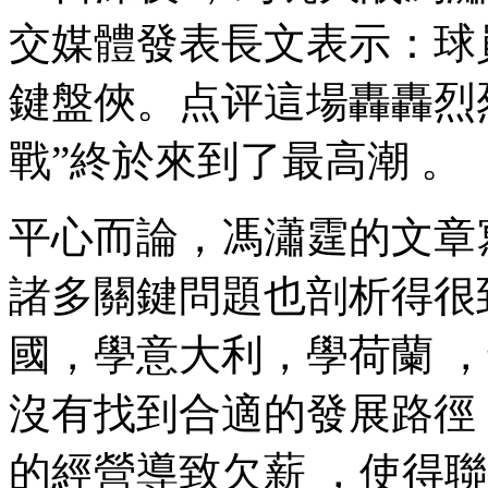
交媒體發表長文表示：
鍵盤俠。点评這場轟轟
戰”終於來到了最高潮 。
平心而論 ，馮瀟霆的文章
諸多關鍵問題也剖析得很到位
國，學意大利，學荷蘭
沒有找到合適的發展路徑；又
的經營導致欠薪 ，使得聯