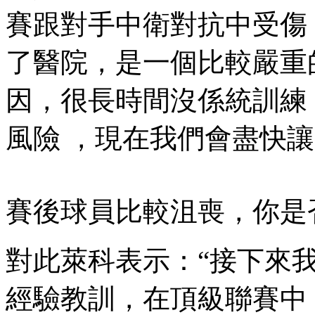
賽跟對手中衛對抗中受傷
了醫院，是一個比較嚴重
因，很長時間沒係統訓練
風險 ，現在我們會盡快讓隊
賽後球員比較沮喪，你是否
對此萊科表示：“接下來我
經驗教訓，在頂級聯賽