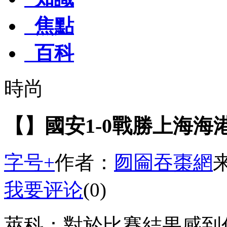
焦點
百科
時尚
【】國安1-0戰勝上海海
字号+
作者：
囫圇吞棗網
我要评论
(0)
萊科：對於比賽結果感到