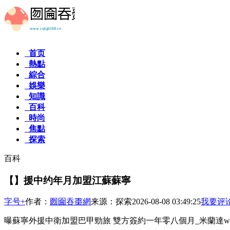
首页
熱點
綜合
娛樂
知識
百科
時尚
焦點
探索
百科
【】援中约年月加盟江蘇蘇寧
字号+
作者：
囫圇吞棗網
来源：探索
2026-08-08 03:49:25
我要评
曝蘇寧外援中衛加盟巴甲勁旅 雙方簽約一年零八個月_米蘭達www.ty42.com