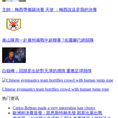
主帥：梅西帶傷踢決賽 天使 ：梅西說這是我的決賽
泰山隊周一赴廣州備戰中超聯賽 7名國腳已經歸隊
白嶽峰：回歸是出於對天津的感情 重燃足球熱情
Chinese gymnastics team horrifies crowd with human jump rope
热门资讯
Carlos Beltran made a very interesting hair choice
歐洲杯決賽首發：凱恩斯特林先發 因莫比萊出戰