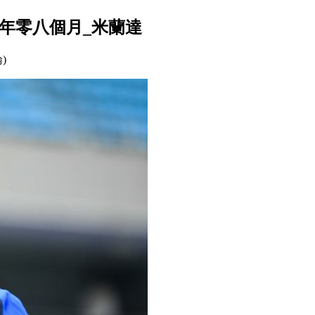
年零八個月_米蘭達
論)