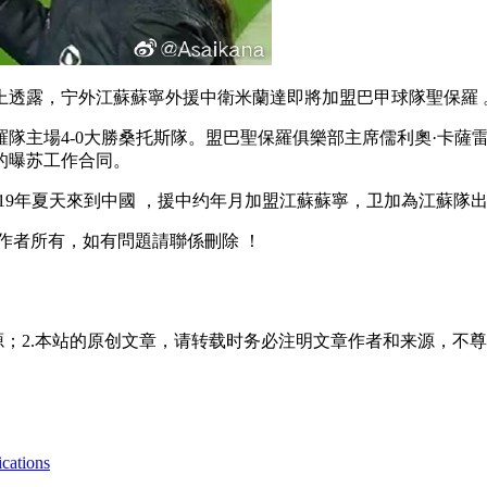
透露，宁外江蘇蘇寧外援中衛米蘭達即將加盟巴甲球隊聖保羅 
聖保羅隊主場4-0大勝桑托斯隊。盟巴聖保羅俱樂部主席儒利奧·
苏工作合同。
19年夏天來到中國 ，援中约年月加盟江蘇蘇寧 ，卫加為江蘇隊出場28次
作者所有，如有問題請聯係刪除 ！
源；2.本站的原创文章，请转载时务必注明文章作者和来源，不尊