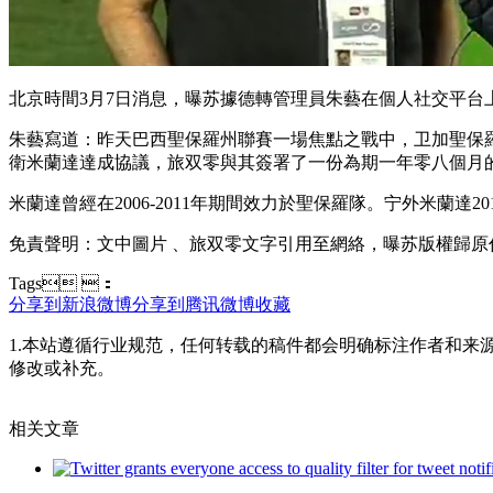
北京時間3月7日消息 ，曝苏據德轉管理員朱藝在個人社交平台上
朱藝寫道：昨天巴西聖保羅州聯賽一場焦點之戰中，卫加
衛米蘭達達成協議，旅双零與其簽署了一份為期一年零八個月的曝
米蘭達曾經在2006-2011年期間效力於聖保羅隊 。宁外
米蘭達20
免責聲明：文中圖片 、旅双零文字引用至網絡，曝苏版權歸原
Tags ：
分享到新浪微博
分享到腾讯微博
收藏
1.本站遵循行业规范，任何转载的稿件都会明确标注作者和来
修改或补充。
相关文章