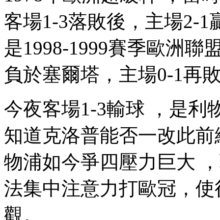
客場1-3落敗後，主場2-
是1998-1999賽季歐洲聯
負於塞爾塔，主場0-1再敗
今夜客場1-3輸球 ，是利
知道克洛普能否一改此前總
物浦如今爭四壓力巨大 
法集中注意力打歐冠
觀。