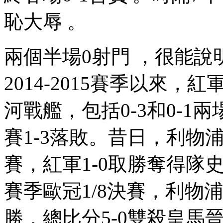
恥大辱 。
兩個半場0射門 ，很能
2014-2015賽季以來
河戰艦，包括0-3和0-1
賽1-3落敗。昔日，利
賽，紅軍1-0取勝奪得隊史第
賽季歐冠1/8決賽，利物浦
勝，總比分5-0雙殺皇馬晉