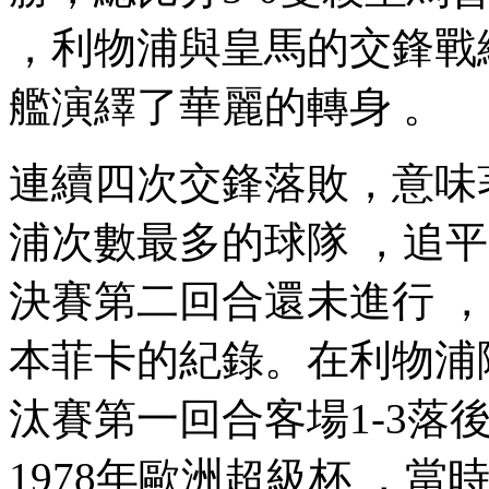
，利物浦與皇馬的交鋒戰績
艦演繹了華麗的轉身 。
連續四次交鋒落敗  ，
浦次數最多的球隊 ，追平
決賽第二回合還未進行 ，
本菲卡的紀錄 。在利物
汰賽第一回合客場1-3落後
1978年歐洲超級杯 ，