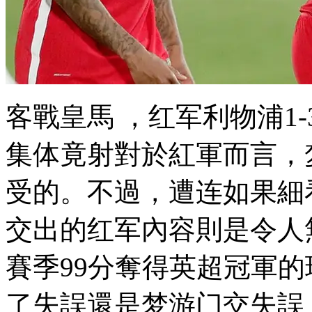
客戰皇馬 ，红军利物浦1-3
集体竟射對於紅軍而言
受的 。不過，遭连如
交出的红军
內容則是令人無
賽季99分奪得英超冠軍的球隊
了失誤還是梦游门交失誤，