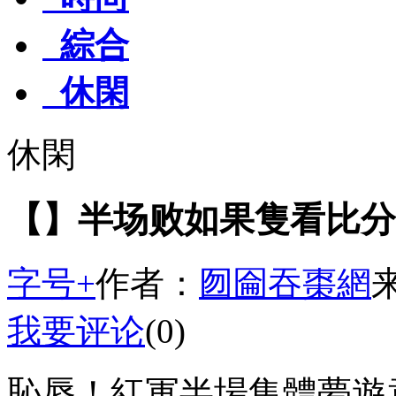
綜合
休閑
休閑
【】半场败如果隻看比分
字号+
作者：
囫圇吞棗網
我要评论
(0)
恥辱！紅軍半場集體夢遊竟