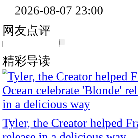
2026-08-07 23:00
网友点评
精彩导读
Tyler, the Creator helped F
release in a delicious way