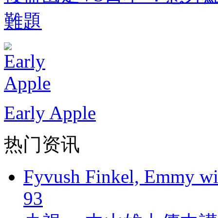
難題
Early Apple
热门资讯
Fyvush Finkel, Emmy winn
93