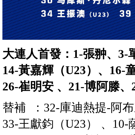
大連人首發：1-張翀 、3-單鵬
14-黃嘉輝（U23） 、16-童磊
26-崔明安 、21-博阿滕
替補  ：32-庫迪熱提-阿布來
33-王獻鈞（U23） 、10