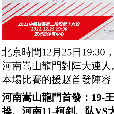
北京時間12月25日19:30
河南嵩山龍門對陣大連人 
本場比賽的援赵首發陣容 
河南嵩山龍門首發：19-王國明
操 、河南11-柯釗、队