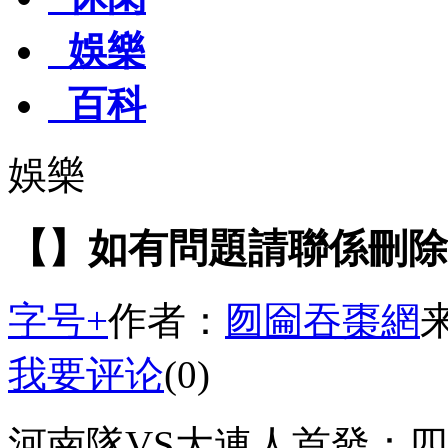
娛樂
百科
娛樂
【】如有問題請聯係刪除
字号+
作者：
囫圇吞棗網
我要评论
(0)
河南隊VS大連人首發：四