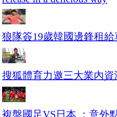
狼隊簽19歲韓國邊鋒租給
搜狐體育力邀三大業內資深
複盤國足VS日本 ：意