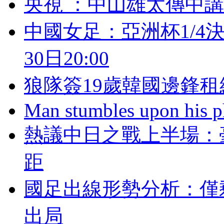
央視 ：中山雄太傳
中國女足：亞洲杯1
30日20:00
狼隊簽19歲韓國邊鋒租
Man stumbles upon his ph
熱議中日之戰上半場
距
國足出線形勢分析 
出局