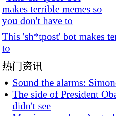
This 'sh*tpost' bot makes t
to
热门资讯
Sound the alarms: Simone
The side of President Ob
didn't see