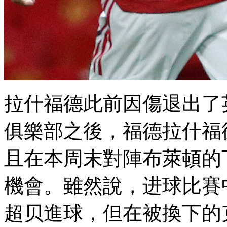
拉什福德此前因傷退出了英
俱樂部之後 ，福德拉什
且在本周末對陣布萊頓的
機會 。雖然說，
超贝進球，但在被換下的克