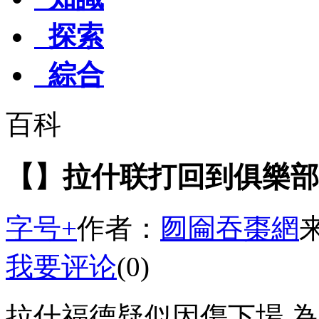
探索
綜合
百科
【】拉什联打回到俱樂部
字号+
作者：
囫圇吞棗網
我要评论
(0)
拉什福德疑似因傷下場 為