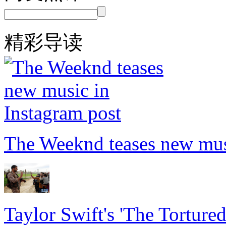
精彩导读
The Weeknd teases new musi
Taylor Swift's 'The Torture