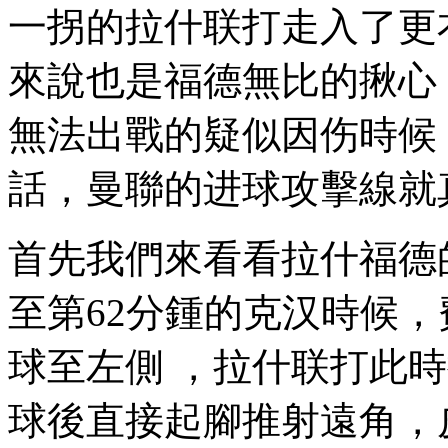
一拐的拉什联打走入了更衣室
來說也是福德無比的揪心
無法出戰的疑似因伤時候
話，曼聯的进球攻擊線就真
首先我們來看看拉什福德
至第62分鍾的克汉時候
球至左側 ，拉什联打此時
球後直接起腳推射遠角，