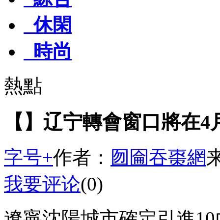
休閑
時尚
熱點
【】辽宁轉會窗口將在4月
字号+
作者：
囫圇吞棗網
我要评论
(0)
遼寧沈陽城市確定引進10