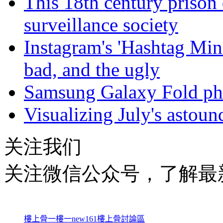
This 18th century prison 
surveillance society
Instagram's 'Hashtag Min
bad, and the ugly
Samsung Galaxy Fold pho
Visualizing July's astoun
关注我们
关注微信公众号，了解最
樓上骨
一樓一
new161
樓上骨討論區