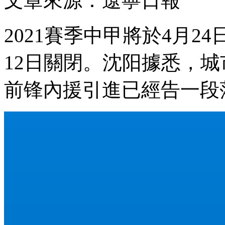
文章來源 ：遼寧日報
2021賽季中甲將於4月24
12日關閉。沈阳據悉 ，
前锋內援引進已經告一段落