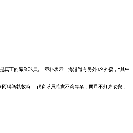
真正的職業球員。”萊科表示，海港還有另外3名外援，“其中
酋執教時 ，很多球員確實不夠專業，而且不打算改變，