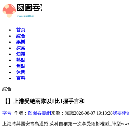
首页
綜合
娛樂
探索
知識
熱點
焦點
休閑
百科
綜合
【】上港受绝兩隊以1比1握手言和
字号+
作者：
囫圇吞棗網
来源：知識
2026-08-07 19:13:28
我要评
上港將與國安青島過招 萊科自稱第一次享受絕對權威_陣型www.ty42.com 