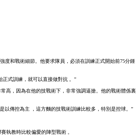
強度和戰術細節。他要求隊員，必須在訓練正式開始前75分鍾
練 ，就可以直接做對抗 。”
常高 ，因為在他的技戰術下 ，非常強調逼搶。他的戰術體係裏
以傳控為主 ，這方麵的技戰術訓練比較多 ，特別是控球。”
時聯賽執教時比較偏愛的陣型戰術  。