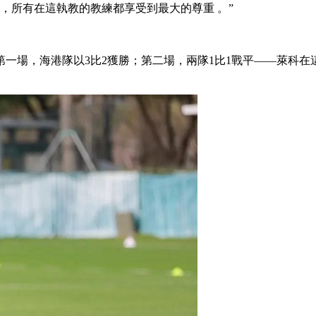
這執教 ，所有在這執教的教練都享受到最大的尊重 。”
。第一場，海港隊以3比2獲勝；第二場，兩隊1比1戰平——萊科