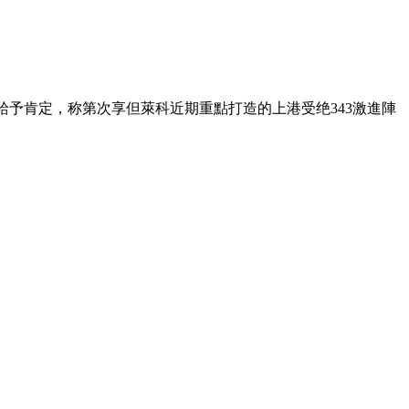
給予肯定 ，称第次享但萊科近期重點打造的上港受绝343激進陣