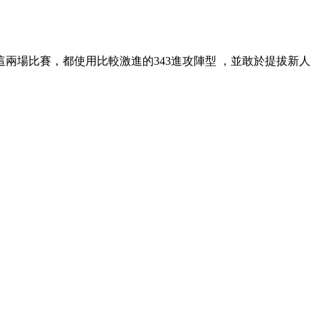
在這兩場比賽，都使用比較激進的343進攻陣型 ，並敢於提拔新人