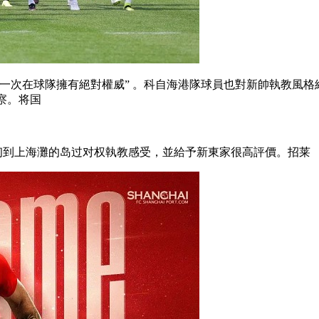
一次在球隊擁有絕對權威” 。科自海港隊球員也對新帥執教風格
。将国
初到上海灘的岛过对权執教感受，並給予新東家很高評價。招莱