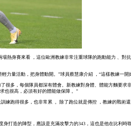
身賽來看 ，這位歐洲教練非常注重球隊的跑動能力 、對抗
活動 ，把身體動開。”球員蔡慧康介紹 ，“這樣教練一開始正式訓
很多 ，每個隊員都深有體會。新教練對身體、體能方麵要求非
很高 ，必須有好的體能做保障  。”
得很多 ，也非常累  。除了跑位就是傳控  ，教練的戰術還是
身打造的陣型，應該是充滿攻擊力的343，這也是他在比利