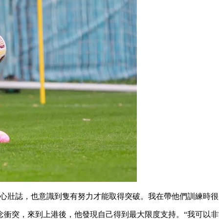
充滿雄心壯誌，也意識到隻有努力才能取得突破 。我在帶他們訓練時很
，來到上港後，他發現自己得到最大限度支持。“我可