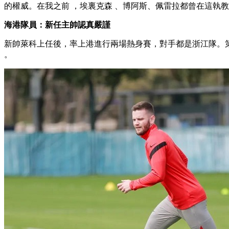
的權威。在我之前 ，埃裏克森  、博阿斯、佩雷拉都曾在
海港隊員 ：新任主帥認真嚴謹
新帥萊科上任後 ，率上港進行兩場熱身賽，對手都是浙江隊 
。