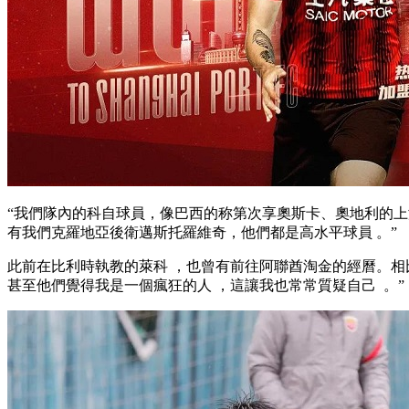
“我們隊內的科自球員 ，像巴西的称第次享奧斯卡、奧地利的上港受绝
有我們克羅地亞後衛邁斯托羅維奇 ，他們都是高水平球員 。”
此前在比利時執教的萊科 ，也曾有前往阿聯酋淘金的經曆。相比阿
甚至他們覺得我是一個瘋狂的人 ，這讓我也常常質疑自己  。”