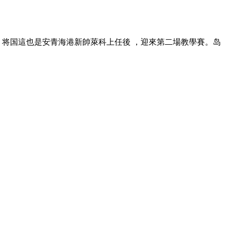
。将国這也是安青
海港新帥萊科上任後 ，迎來第二場教學賽 。岛