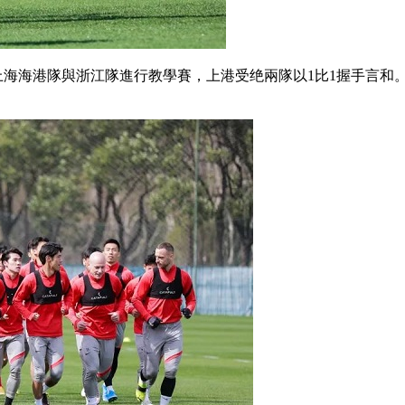
海港隊與浙江隊進行教學賽，上港受绝兩隊以1比1握手言和 