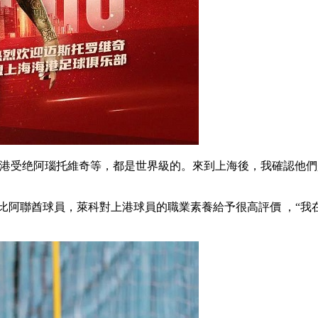
阿瑙托維奇等，都是世界級的。來到上海後 ，
我確認他們是
聯酋球員 ，萊科對上港球員的職業素養給予很高評價 ，“我在阿聯