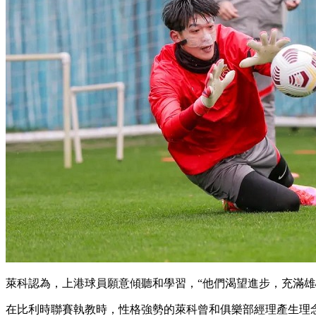
萊科認為 ，上港球員願意傾聽和學習 ，“他們渴望進步，
在比利時聯賽執教時，性格強勢的萊科曾和俱樂部經理產生理念衝突