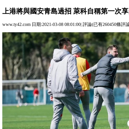
上港將與國安青島過招 萊科自稱第一次享
www.ty42.com 日期:2021-03-08 08:01:00| 評論(已有260450條評