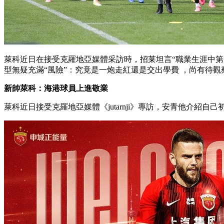
萊科近日在接受克羅地亞媒體采訪時，招莱坦言“職業生涯中第
型無疑充滿“風險”：究竟是一炮走紅還是交出學費 ，尚有待觀察
新帥萊科：海港球員上進敬業
萊科近日接受克羅地亞媒體《jutarnji》專訪 ，安青他介紹自己