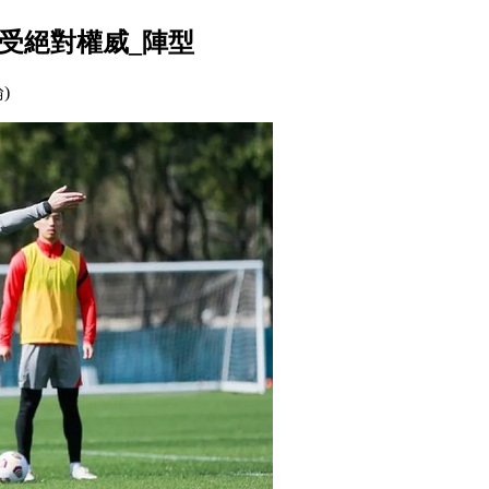
受絕對權威_陣型
論)