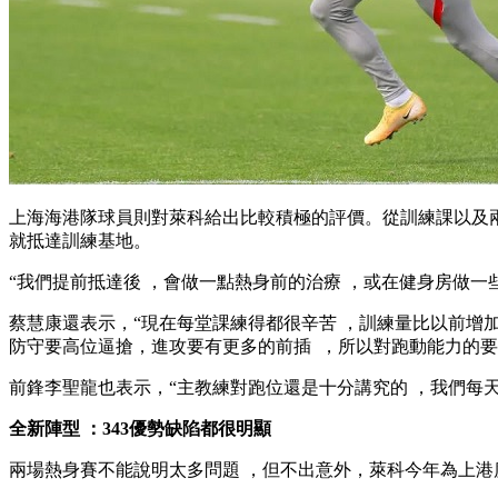
上海海港隊球員則對萊科給出比較積極的評價 。從訓練課以及兩場熱
就抵達訓練基地。
“我們提前抵達後 ，會做一點熱身前的治療 ，或在健身房做一些輕力量
蔡慧康還表示，“現在每堂課練得都很辛苦 ，訓練量比以前增加了
防守要高位逼搶，進攻要有更多的前插  ，所以對跑動能力的要求也
前鋒李聖龍也表示，“主教練對跑位還是十分講究的  ，我們每天訓練跑
全新陣型 ：343優勢缺陷都很明顯
兩場熱身賽不能說明太多問題 ，但不出意外，萊科今年為上港度