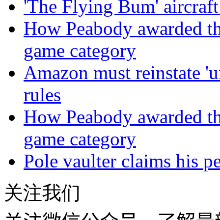
'The Flying Bum' aircraft
How Peabody awarded the 
game category
Amazon must reinstate 'u
rules
How Peabody awarded the 
game category
Pole vaulter claims his pe
关注我们