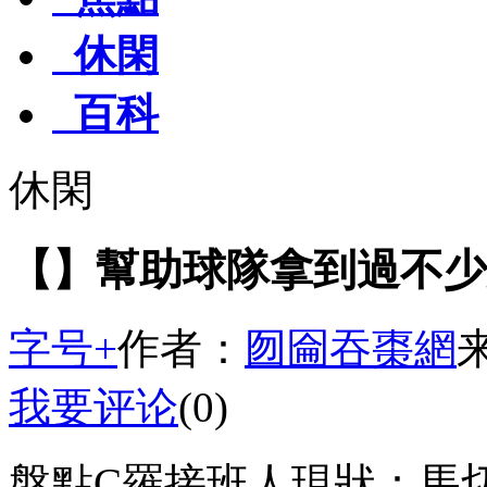
休閑
百科
休閑
【】幫助球隊拿到過不少
字号+
作者：
囫圇吞棗網
我要评论
(0)
盤點C羅接班人現狀：馬切