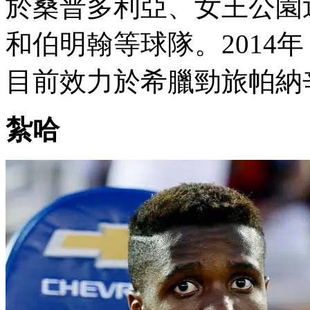
於桑普多利亞、女王公園巡
和伯明翰等球隊 。2014
目前效力於希臘勁旅帕納辛奈
紮哈