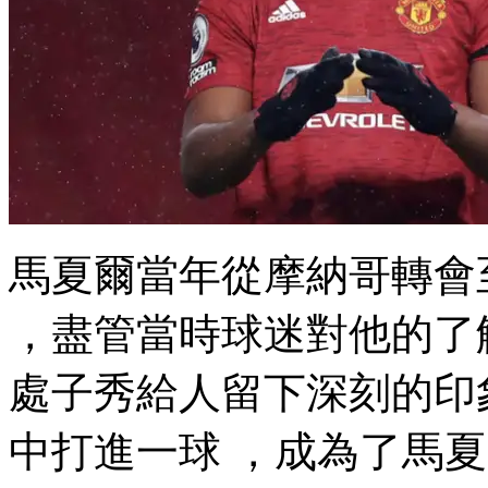
馬夏爾當年從摩納哥轉會至曼
，盡管當時球迷對他的了
處子秀給人留下深刻的印象
中打進一球  ，成為了馬