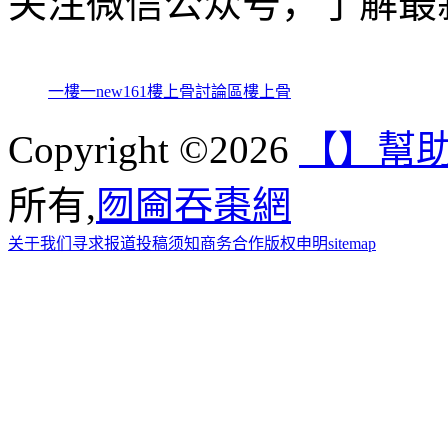
关注微信公众号，了解最
一樓一
new161
樓上骨討論區
樓上骨
Copyright ©2026
【】幫
所有,
囫圇吞棗網
关于我们
寻求报道
投稿须知
商务合作
版权申明
sitemap