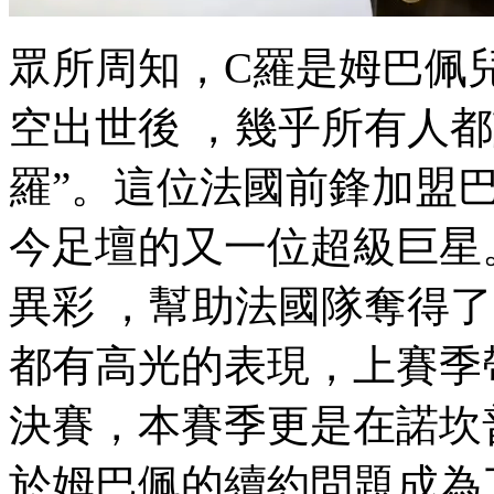
眾所周知，C羅是姆巴
空出世後 ，幾乎所有
羅”。這位法國前鋒加盟
今足壇的又一位超級巨星 。
異彩  ，幫助法國隊奪得了冠
都有高光的表現，上
決賽，本賽季更是在諾坎普
於姆巴佩的續約問題成為了外