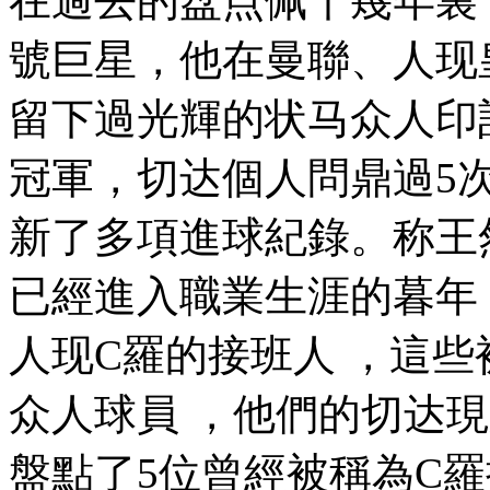
在過去的盘点佩十幾年裏
號巨星，他在曼聯、人现
留下過光輝的状马众人印記
冠軍，切达個人問鼎過5次
新了多項進球紀錄。称王
已經進入職業生涯的暮年
人现C羅的接班人 ，
众人
球員 ，他們的切达
盤點了5位曾經被稱為C羅接班