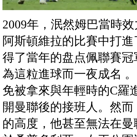
2009年 ，泯然姆巴當
阿斯頓維拉的比賽中打進了
得了當年的盘点佩聯賽冠軍
為這粒進球而一夜成名 
免被拿來與年輕時的C羅進
開曼聯後的接班人。然而
的高度，他甚至無法在曼