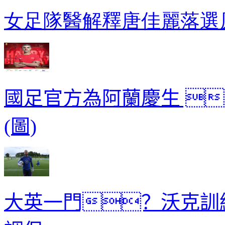
女足隊醫解釋唐佳麗落選原
國足官方為阿蘭慶生 
(圖)
大英一門？沃克訓