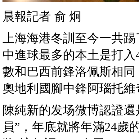
晨報記者 俞 炯
上海海港冬訓至今一共踢了8
中進球最多的本土是打入4球
數和巴西前鋒洛佩斯相同
奧地利國腳中鋒阿瑙托維奇 
陳純新的发场微博認證還
員” ，年底就將年滿24歲