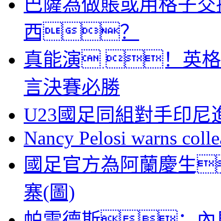
巴薩為做賬或用格子交
西？
真能演 ！英格
言決賽必勝
U23國足同組對手印尼
Nancy Pelosi warns colle
國足官方為阿蘭慶生
寨(圖)
帕雷德斯：內