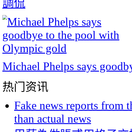
調侃
Michael Phelps says goodby
热门资讯
Fake news reports from t
than actual news