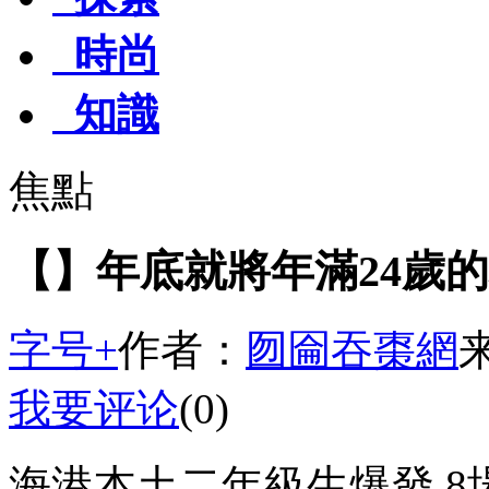
時尚
知識
焦點
【】年底就將年滿24歲
字号+
作者：
囫圇吞棗網
我要评论
(0)
海港本土二年級生爆發 8