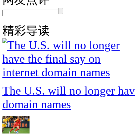
精彩导读
The U.S. will no longer have
domain names