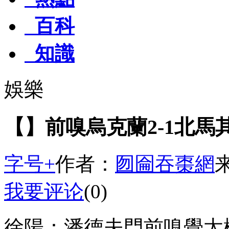
百科
知識
娛樂
【】前嗅烏克蘭2-1北馬
字号+
作者：
囫圇吞棗網
我要评论
(0)
徐陽：潘德夫門前嗅覺太