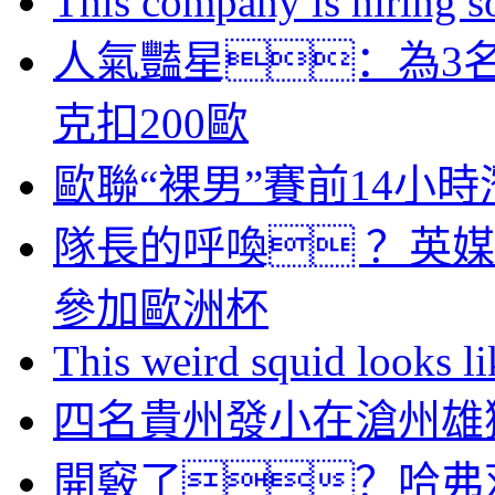
This company is hiring so
人氣豔星：為3
克扣200歐
歐聯“裸男”賽前14小
隊長的呼喚 ？英
參加歐洲杯
This weird squid looks li
四名貴州發小在滄州雄
開竅了？哈弗茨