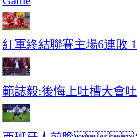
Game
紅軍終結聯賽主場6連敗 
範誌毅:後悔上吐槽大會