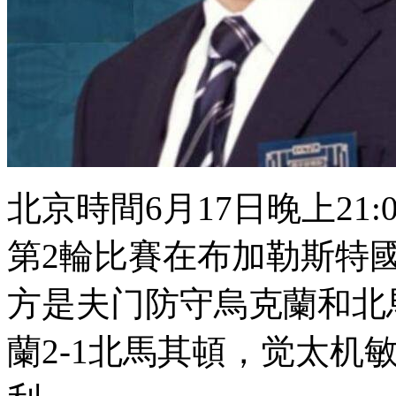
北京時間6月17日晚上21:00
第2輪比賽在布加勒斯特國
方是夫门防守
烏克蘭和北馬
蘭2-1北馬其頓 ，