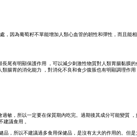
，因為葡萄籽不單能增加人類心血管的韌性和彈性，而且能相敵
尾有明顯保護作用 ，可以減少刺激性物質對人類胃腸黏膜的傷害
腸胃的消化能力 ，對消化不良和食少腹脹也有明顯調理作用
敏，所以一定要在保質期內吃完。過期後其成分可能變質  
議食用 。
於保健品，所以不建議過多食用保健品，是沒有太大的作用的