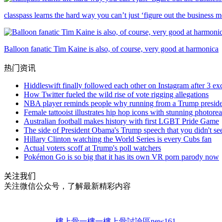
classpass learns the hard way you can’t just ‘figure out the business m
Balloon fanatic Tim Kaine is also, of course, very good at harmonica
热门资讯
Hiddleswift finally followed each other on Instagram after 3 ex
How Twitter fueled the wild rise of vote rigging allegations
NBA player reminds people why running from a Trump presiden
Female tattooist illustrates hip hop icons with stunning photore
Australian football makes history with first LGBT Pride Game
The side of President Obama's Trump speech that you didn't se
Hillary Clinton watching the World Series is every Cubs fan
Actual voters scoff at Trump's poll watchers
Pokémon Go is so big that it has its own VR porn parody now
关注我们
关注微信公众号，了解最新精彩内容
樓上骨
一樓一
樓上骨討論區
new161