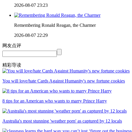
2026-08-07 23:23
Remembering Ronald Reagan, the Charmer
2026-08-07 22:29
网友点评
精彩导读
You will love/hate Cards Against Humanity's new fortune cookies
8 tips for an American who wants to marry Prince Harry
Australia's most stunning 'weather porn' as captured by 12 locals