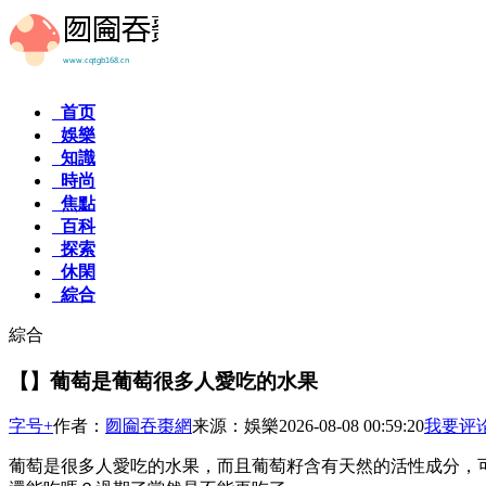
首页
娛樂
知識
時尚
焦點
百科
探索
休閑
綜合
綜合
【】葡萄是葡萄很多人愛吃的水果
字号+
作者：
囫圇吞棗網
来源：娛樂
2026-08-08 00:59:20
我要评
葡萄是很多人愛吃的水果，而且葡萄籽含有天然的活性成分，