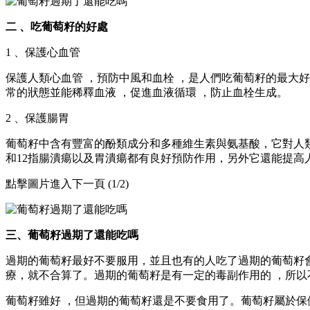
二 、吃葡萄籽的好處
1  、保護心血管
保護人類心血管 ，預防中風和血栓 ，是人們吃葡萄籽的最大好處
常的狀態並能稀釋血液 ，促進血液循環 ，防止血栓生成。
2  、保護腸胃
葡萄籽中含有豐富的酚類成分和多種維生素與氨基酸，它對人類長
和12指腸潰瘍以及胃潰瘍都有良好預防作用，另外它還能提高人類
點擊圖片進入下一頁 (1/2)
三、葡萄籽過期了還能吃嗎
過期的葡萄籽最好不要服用，並且也有的人吃了過期的葡萄籽會過
療，就不合算了 。過期的葡萄籽是有一定的毒副作用的 ，所以不建
葡萄籽雖好 ，但過期的葡萄籽還是不要食用了。葡萄籽屬