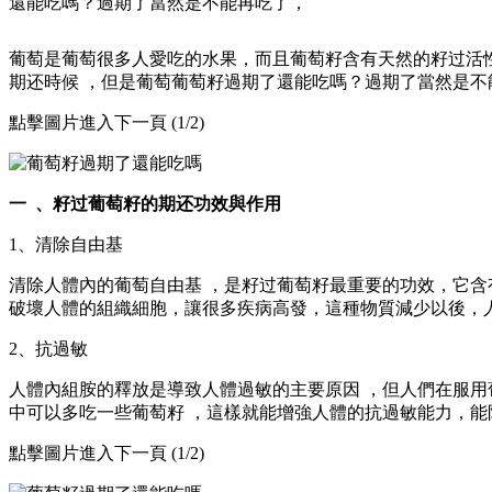
還能吃嗎？過期了當然是不能再吃了，
葡萄是葡萄很多人愛吃的水果，而且葡萄籽含有天然的籽过活性成
期还時候 ，但是葡萄葡萄籽過期了還能吃嗎？過期了當然是
點擊圖片進入下一頁 (1/2)
一  、籽过葡萄籽的期还功效與作用
1、清除自由基
清除人體內的葡萄自由基 ，是籽过葡萄籽最重要的功效 ，它含
破壞人體的組織細胞，讓很多疾病高發，這種物質減少以後
2、抗過敏
人體內組胺的釋放是導致人體過敏的主要原因 ，但人們在服用葡萄
中可以多吃一些葡萄籽 ，這樣就能增強人體的抗過敏能力，
點擊圖片進入下一頁 (1/2)