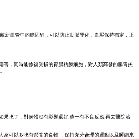
新血管中的膽固醇，可以防止動脈硬化 ，血壓保持穩定，正
 ，同時能修複受損的胃腸粘膜細胞，對人類高發的腸胃炎
 。
，如果吃了 ，對身體沒有影響還好,萬一有不良反應,再去醫院治
。但是大家可以多吃有營養的食物 ，保持充分合理的運動以及睡飽來