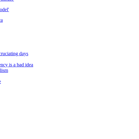
odel'
cruciating days
cy is a bad idea
alism
e