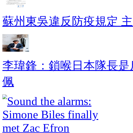
蘇州東吳違反防疫規定 主
李瑋鋒：鎖喉日本隊長
佩