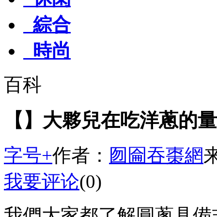
綜合
時尚
百科
【】大夥兒在吃洋蔥的量
字号+
作者：
囫圇吞棗網
我要评论
(0)
我們大家都了解圓蔥具備