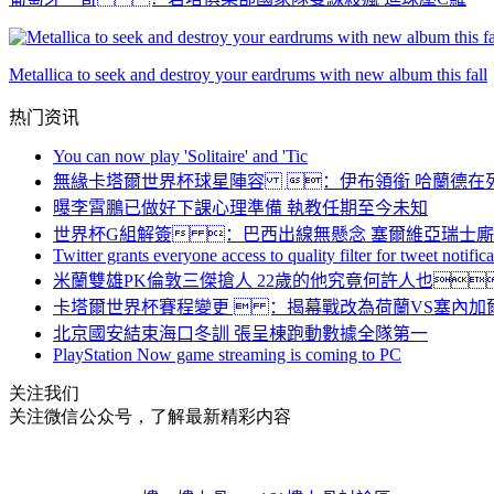
Metallica to seek and destroy your eardrums with new album this fall
热门资讯
You can now play 'Solitaire' and 'Tic
無緣卡塔爾世界杯球星陣容 ：伊布領銜 哈蘭德在
曝李霄鵬已做好下課心理準備 執教任期至今未知
世界杯G組解簽 ：巴西出線無懸念 塞爾維亞瑞士
Twitter grants everyone access to quality filter for tweet notific
米蘭雙雄PK倫敦三傑搶人 22歲的他究竟何許人也
卡塔爾世界杯賽程變更  ：揭幕戰改為荷蘭VS塞內加
北京國安結束海口冬訓 張呈棟跑動數據全隊第一
PlayStation Now game streaming is coming to PC
关注我们
关注微信公众号，了解最新精彩内容