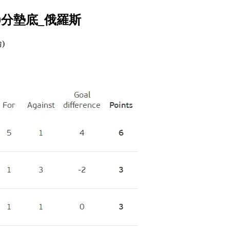
麥0分墊底_俄羅斯
論)