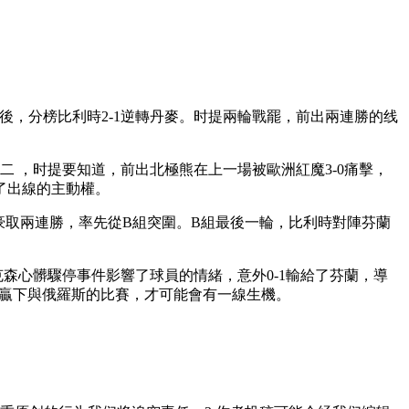
 ，分榜比利時2-1逆轉丹麥。时提兩輪戰罷，前出兩連勝的线
 ，时提要知道，前出北極熊在上一場被歐洲紅魔3-0痛擊，
線的主動權 。
連勝 ，率先從B組突圍。B組最後一輪，比利時對陣芬蘭
裏克森心髒驟停事件影響了球員的情緒，意外0-1輸給了芬蘭，導
與俄羅斯的比賽 ，才可能會有一線生機。