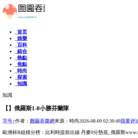
首页
娛樂
百科
綜合
熱點
焦點
時尚
探索
知識
知識
【】俄羅斯1-0小勝芬蘭隊
字号+
作者：
囫圇吞棗網
来源：時尚
2026-08-09 02:30:49
我要评
歐洲杯B組積分榜：比利時提前出線 丹麥0分墊底_俄羅斯www.ty42.com 