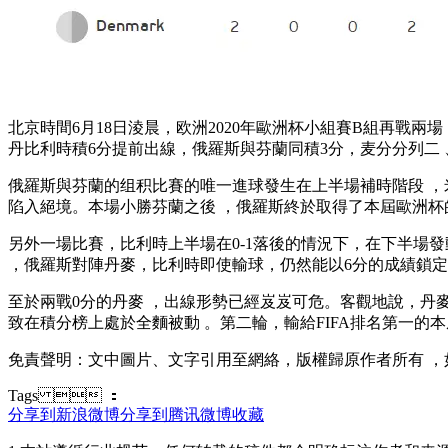
北京時間6月18日淩晨，欧洲2020年歐洲杯小組賽B組再戰兩
丹比利時積6分提前出線，俄羅斯與芬蘭同積3分 ，麦分分列二 
俄羅斯與芬蘭的组积比賽的唯一進球發生在上半場補時階段 
陷入絕境。本場小勝芬蘭之後 ，俄羅斯終於取得了本屆歐洲杯的
另外一場比賽，比利時上半場在0-1落後的情況下 ，在下半場發
，俄羅斯對陣丹麥，比利時即使輸球，仍然能以6分的成績鎖定小組第
至於兩戰0分的丹麥 ，出線形勢已經岌岌可危。客觀地說
致在積分榜上處於全麵被動  。第二輪 ，輸給FIFA排名第一的本屆
免責聲明：文中圖片 、文字引用至網絡 ，版權歸原作者所有 
Tags  ：
分享到新浪微博
分享到腾讯微博
收藏