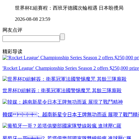
世界杯E組賽程 ：西班牙德國次輪相遇 日本盼攪局
2026-08-08 23:59
网友点评
精彩导读
'Rocket League' Championship Series Season 2 offers $250,000 prize
世界杯D組解簽：衛冕冠軍法國警惕魔咒 其餘三隊廝殺
韓媒 ：越南新星令日本王牌無功而返 展現了戰鬥精
葡萄牙一哥？若塔俱樂部國家隊雙線殺瘋 進球壓C羅