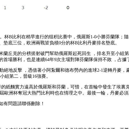
場 。杯B比利在稍早進行的组积
比賽中，俄羅斯1-0小勝芬蘭隊；隨後
、垫底三位 ，欧洲兩戰皆負積0分的杯B比利丹麥排名墊底。
，米蘭丘克的分榜
搓射破門幫助俄羅斯起死回生  ，排名升至小組第二
首場勝利 ，也是連續64年9次主場對陣芬蘭隊保持不敗 ，占據了出
動絕地反擊 ，憑借著小阿紮爾和德布勞內的進球2-1逆轉丹麥，豪取兩
二，晉級16強賽。
，丹麥的紙麵實力遠高於俄羅斯和芬蘭，可惜，在首輪中發生了埃
歐洲杯奪冠大熱門比利時也在情理之中。最後一輪 ，丹麥必須贏下
，如有問題請聯係刪除！