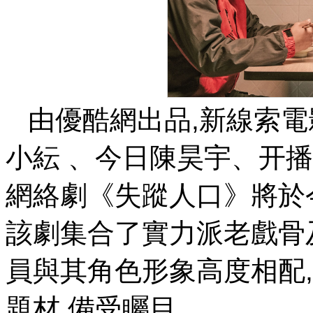
由優酷網出品,新線索電影承製,
小紜  、今日
陳昊宇
網絡劇《失蹤人口》將於今
該劇集合了實力派老戲骨
員與其角色形象高度相配
題材,備受矚目 。