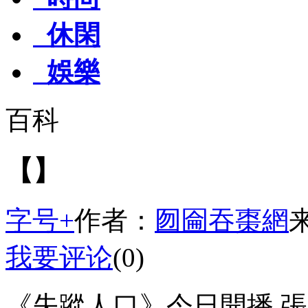
休閑
娛樂
百科
【】
字号+
作者：
囫圇吞棗網
我要评论
(0)
《失蹤人口》今日開播 