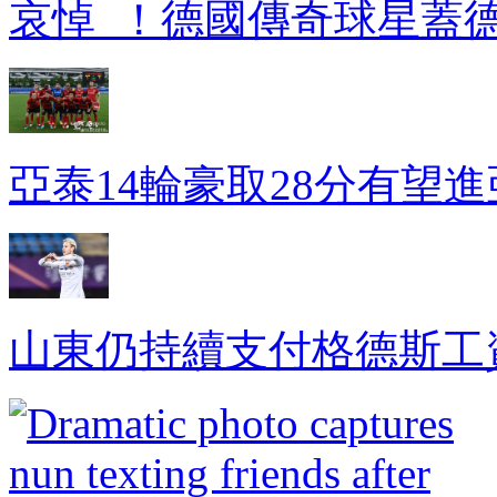
哀悼  ！德國傳奇球星蓋
亞泰14輪豪取28分有望
山東仍持續支付格德斯工