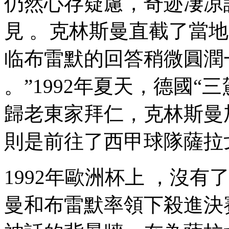
仍然心存疑慮，奇
見 。克林斯曼直截了當地表示
临布雷默的回答稍微圓潤一些 
。”1992年夏天，德國
歸老東家拜仁，克林斯曼加
則是前往了西甲球隊薩拉戈
1992年歐洲杯上 ，沒有
曼和布雷默率領下殺進決賽