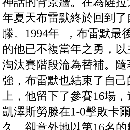
神話的背景牆。在為薩拉
年夏天布雷默終於回到了
滕。1994年  ，布
的他已不複當年之勇 ，以
淘汰賽階段淪為替補
強 ，布雷默也結束了自
上，他留下了參賽16場，
凱澤斯勞滕在1-0擊敗卡爾
久，卻意外地以第16名的糟