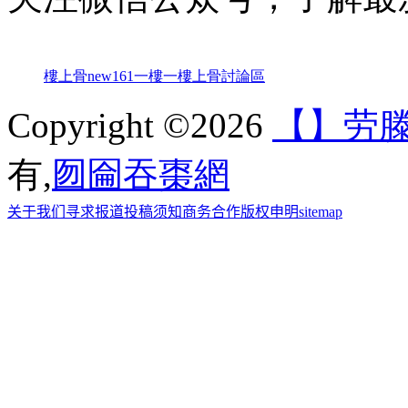
樓上骨
new161
一樓一
樓上骨討論區
Copyright ©2026
【】劳
有,
囫圇吞棗網
关于我们
寻求报道
投稿须知
商务合作
版权申明
sitemap