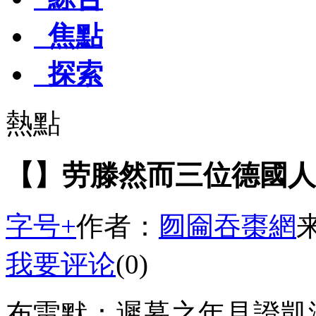
焦點
探索
熱點
【】劳滕然而三位德國人
字号+
作者：
囫圇吞棗網
我要评论
(0)
布雷默：遲暮之年見證凱