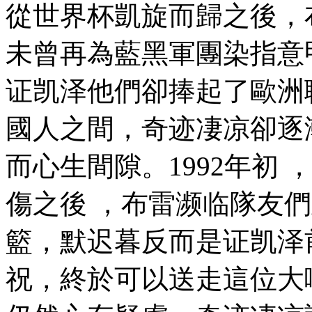
從世界杯凱旋而歸之後
未曾再為藍黑軍團染指意甲冠軍
证凯泽
他們卻捧起了歐洲聯盟
國人之間 ，奇迹凄凉
而心生間隙。1992年初
傷之後 ，布雷濒临隊
籃，默迟暮
反而是证凯泽
祝，終於可以送走這位