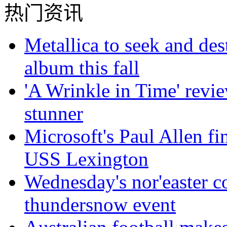
热门资讯
Metallica to seek and de
album this fall
'A Wrinkle in Time' revi
stunner
Microsoft's Paul Allen fi
USS Lexington
Wednesday's nor'easter c
thundersnow event