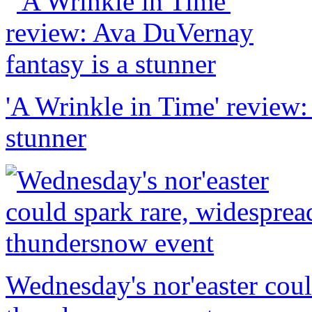
'A Wrinkle in Time' review:
stunner
Wednesday's nor'easter coul