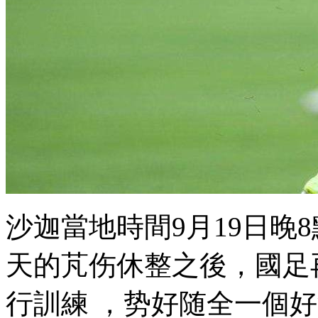
沙迦當地時間9月19日晚8
天的芃伤休整之後
行訓練 ，势好随全
一個好