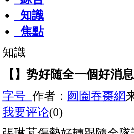
知識
焦點
知識
【】势好随全一個好消息
字号+
作者：
囫圇吞棗網
我要评论
(0)
張琳芃傷勢好轉跟隨全隊