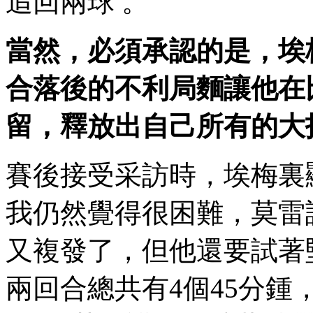
追回兩球 。
當然，必須承認的是
合落後的不利局麵讓他在
留 ，釋放出自己所有的大招
賽後接受采訪時 ，埃梅裏顯得
我仍然覺得很困難，莫雷諾
又複發了，但他還要試
兩回合總共有4個45分鍾