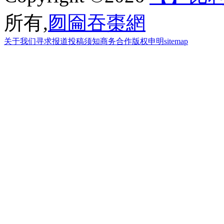
所有,
囫圇吞棗網
关于我们
寻求报道
投稿须知
商务合作
版权申明
sitemap