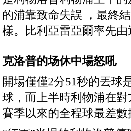
的浦靠致命失誤  ，
樣。比利亞雷亞爾率先由迪
克洛普的场休中場怒吼
開場僅僅2分51秒的丟球
球，而上半時利物浦在對
賽季以來的全程球最差數據