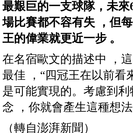
最艱巨的一支球隊，未
場比賽都不容有失 ，但
王的偉業就更近一步 。
在名宿歐文的描述中 ，
最佳 ，“四冠王在以前看來
是可能實現的。考慮
念 ，你就會產生這種想法 
（轉自澎湃新聞）