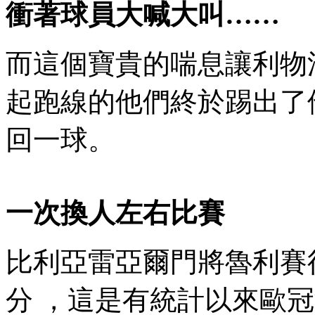
衝著球員大喊大叫……
而這個寶貴的喘息讓利物浦
起跑線的他們終於踢出了他
回一球。
一次換人左右比賽
比利亞雷亞爾門將魯利賽後被w
分 ，這是有統計以來歐冠淘