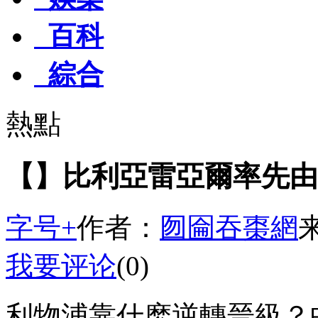
百科
綜合
熱點
【】比利亞雷亞爾率先由
字号+
作者：
囫圇吞棗網
我要评论
(0)
利物浦靠什麽逆轉晉級？