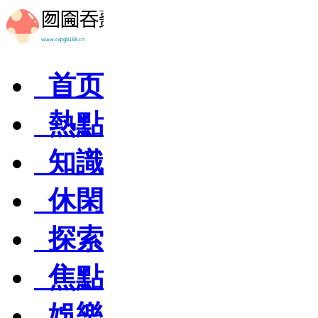
首页
熱點
知識
休閑
探索
焦點
娛樂