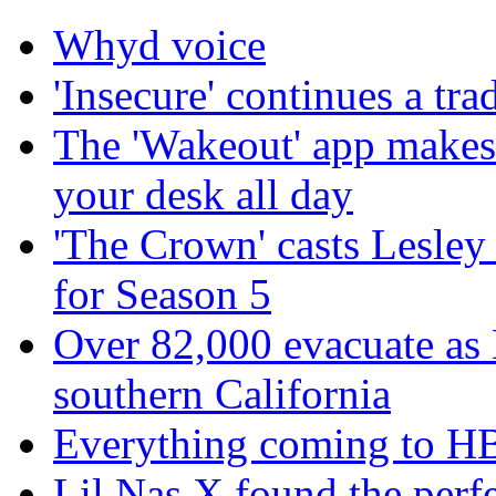
Whyd voice
'Insecure' continues a tra
The 'Wakeout' app makes y
your desk all day
'The Crown' casts Lesley
for Season 5
Over 82,000 evacuate as B
southern California
Everything coming to H
Lil Nas X found the perfe