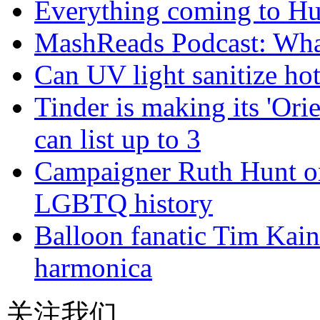
Everything coming to Hu
MashReads Podcast: Wha
Can UV light sanitize ho
Tinder is making its 'Ori
can list up to 3
Campaigner Ruth Hunt on
LGBTQ history
Balloon fanatic Tim Kaine
harmonica
关注我们