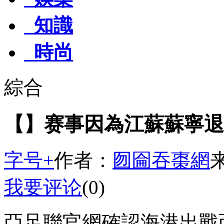
知識
時尚
綜合
【】赛事因為江蘇蘇寧退
字号+
作者：
囫圇吞棗網
我要评论
(0)
亞足聯官網確認海港出戰