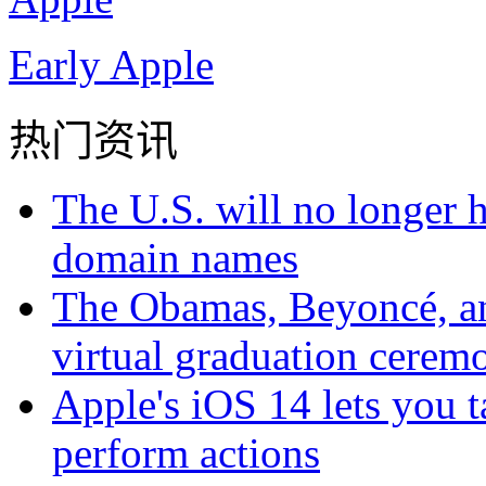
Early Apple
热门资讯
The U.S. will no longer h
domain names
The Obamas, Beyoncé, an
virtual graduation cerem
Apple's iOS 14 lets you t
perform actions